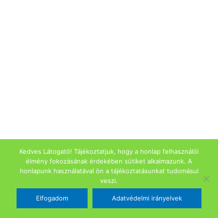
Kedves Látogató! Tájékoztatjuk, hogy a honlap felhasználói
élmény fokozásának érdekében sütiket alkalmazunk. A
honlapunk használatával ön a tájékoztatásunkat tudomásul
veszi.
Elfogadom
Adatvédelmi irányelvek