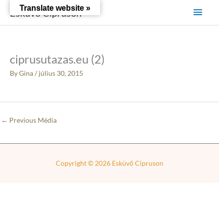
Skip
Main
Translate website »
Esküvő Cipruson
to
content
Men
ciprusutazas.eu (2)
By
Gina
/
július 30, 2015
←
Previous Média
Copyright © 2026
Esküvő Cipruson