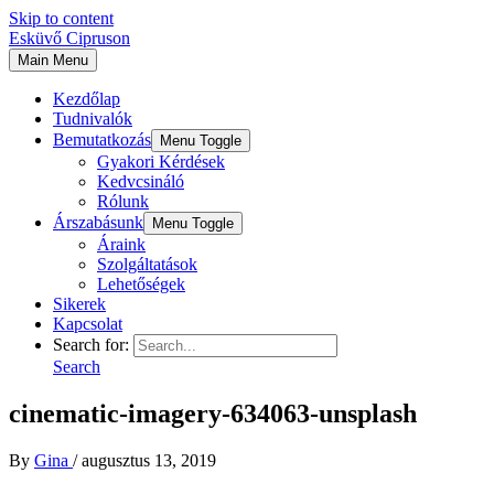
Skip to content
Esküvő Cipruson
Main Menu
Kezdőlap
Tudnivalók
Bemutatkozás
Menu Toggle
Gyakori Kérdések
Kedvcsináló
Rólunk
Árszabásunk
Menu Toggle
Áraink
Szolgáltatások
Lehetőségek
Sikerek
Kapcsolat
Search for:
Search
cinematic-imagery-634063-unsplash
By
Gina
/
augusztus 13, 2019