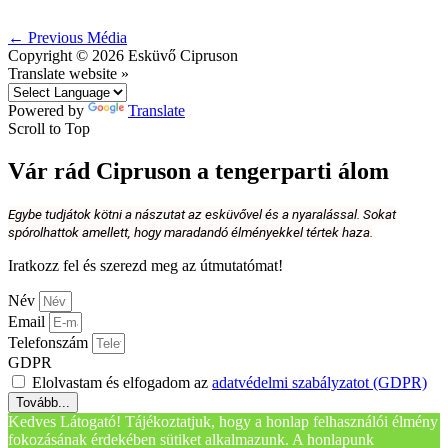
←
Previous Média
Copyright © 2026
Esküvő Cipruson
Translate website »
Powered by
Translate
Scroll to Top
Vár rád Cipruson a tengerparti álom
Egybe tudjátok kötni a nászutat az esküvővel és a nyaralással. Sokat
spórolhattok amellett, hogy maradandó élményekkel tértek haza.
Iratkozz fel és szerezd meg az útmutatómat!
Név
Email
Telefonszám
GDPR
Elolvastam és elfogadom az
adatvédelmi szabályzatot (GDPR)
Tovább...
Kedves Látogató! Tájékoztatjuk, hogy a honlap felhasználói élmény
fokozásának érdekében sütiket alkalmazunk. A honlapunk