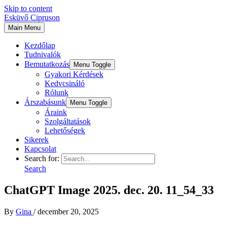
Skip to content
Esküvő Cipruson
Main Menu
Kezdőlap
Tudnivalók
Bemutatkozás
Menu Toggle
Gyakori Kérdések
Kedvcsináló
Rólunk
Árszabásunk
Menu Toggle
Áraink
Szolgáltatások
Lehetőségek
Sikerek
Kapcsolat
Search for:
Search
ChatGPT Image 2025. dec. 20. 11_54_33
By
Gina
/
december 20, 2025