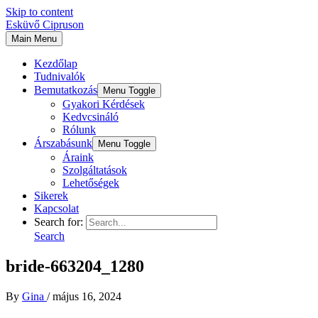
Skip to content
Esküvő Cipruson
Main Menu
Kezdőlap
Tudnivalók
Bemutatkozás
Menu Toggle
Gyakori Kérdések
Kedvcsináló
Rólunk
Árszabásunk
Menu Toggle
Áraink
Szolgáltatások
Lehetőségek
Sikerek
Kapcsolat
Search for:
Search
bride-663204_1280
By
Gina
/
május 16, 2024