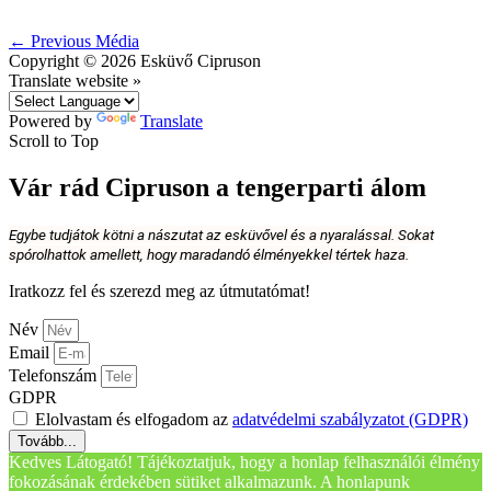
←
Previous Média
Copyright © 2026
Esküvő Cipruson
Translate website »
Powered by
Translate
Scroll to Top
Vár rád Cipruson a tengerparti álom
Egybe tudjátok kötni a nászutat az esküvővel és a nyaralással. Sokat
spórolhattok amellett, hogy maradandó élményekkel tértek haza.
Iratkozz fel és szerezd meg az útmutatómat!
Név
Email
Telefonszám
GDPR
Elolvastam és elfogadom az
adatvédelmi szabályzatot (GDPR)
Tovább...
Kedves Látogató! Tájékoztatjuk, hogy a honlap felhasználói élmény
fokozásának érdekében sütiket alkalmazunk. A honlapunk