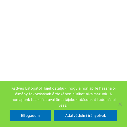
Kedves Látogató! Tájékoztatjuk, hogy a honlap felhasználói
élmény fokozásának érdekében sütiket alkalmazunk. A
honlapunk használatával ön a tájékoztatásunkat tudomásul
veszi.
Elfogadom
Adatvédelmi irányelvek