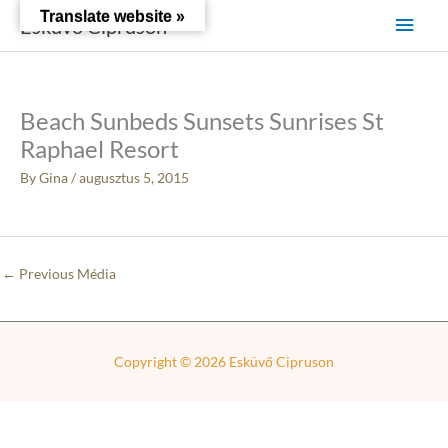
Skip
Main
Translate website »
Esküvő Cipruson
to
content
Men
Beach Sunbeds Sunsets Sunrises St
Raphael Resort
By
Gina
/
augusztus 5, 2015
←
Previous Média
Copyright © 2026
Esküvő Cipruson