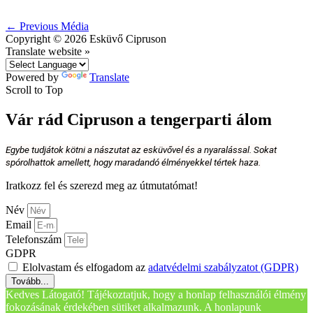
←
Previous Média
Copyright © 2026
Esküvő Cipruson
Translate website »
Powered by
Translate
Scroll to Top
Vár rád Cipruson a tengerparti álom
Egybe tudjátok kötni a nászutat az esküvővel és a nyaralással. Sokat
spórolhattok amellett, hogy maradandó élményekkel tértek haza.
Iratkozz fel és szerezd meg az útmutatómat!
Név
Email
Telefonszám
GDPR
Elolvastam és elfogadom az
adatvédelmi szabályzatot (GDPR)
Tovább...
Kedves Látogató! Tájékoztatjuk, hogy a honlap felhasználói élmény
fokozásának érdekében sütiket alkalmazunk. A honlapunk