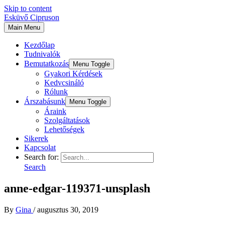
Skip to content
Esküvő Cipruson
Main Menu
Kezdőlap
Tudnivalók
Bemutatkozás
Menu Toggle
Gyakori Kérdések
Kedvcsináló
Rólunk
Árszabásunk
Menu Toggle
Áraink
Szolgáltatások
Lehetőségek
Sikerek
Kapcsolat
Search for:
Search
anne-edgar-119371-unsplash
By
Gina
/
augusztus 30, 2019