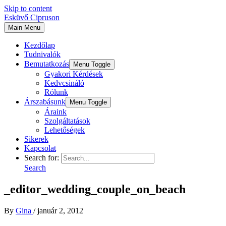
Skip to content
Esküvő Cipruson
Main Menu
Kezdőlap
Tudnivalók
Bemutatkozás
Menu Toggle
Gyakori Kérdések
Kedvcsináló
Rólunk
Árszabásunk
Menu Toggle
Áraink
Szolgáltatások
Lehetőségek
Sikerek
Kapcsolat
Search for:
Search
_editor_wedding_couple_on_beach
By
Gina
/
január 2, 2012