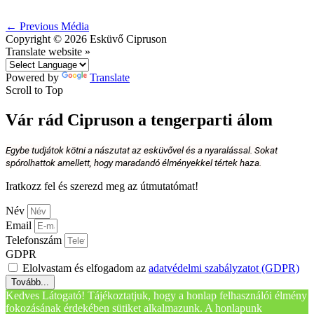
←
Previous Média
Copyright © 2026
Esküvő Cipruson
Translate website »
Powered by
Translate
Scroll to Top
Vár rád Cipruson a tengerparti álom
Egybe tudjátok kötni a nászutat az esküvővel és a nyaralással. Sokat
spórolhattok amellett, hogy maradandó élményekkel tértek haza.
Iratkozz fel és szerezd meg az útmutatómat!
Név
Email
Telefonszám
GDPR
Elolvastam és elfogadom az
adatvédelmi szabályzatot (GDPR)
Tovább...
Kedves Látogató! Tájékoztatjuk, hogy a honlap felhasználói élmény
fokozásának érdekében sütiket alkalmazunk. A honlapunk