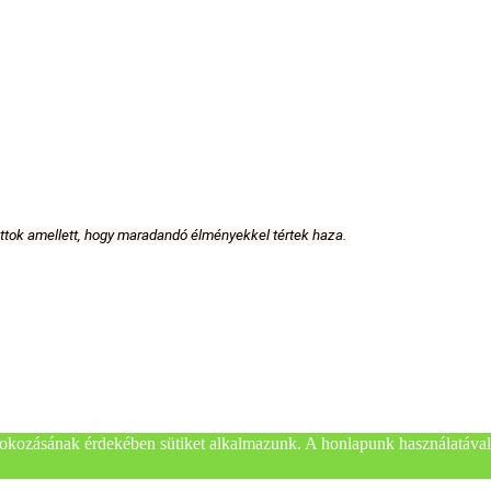
attok amellett, hogy maradandó élményekkel tértek haza.
okozásának érdekében sütiket alkalmazunk. A honlapunk használatával 