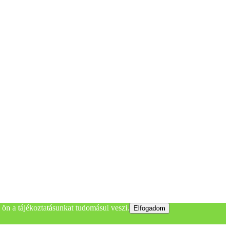
ön a tájékoztatásunkat tudomásul veszi.
Elfogadom