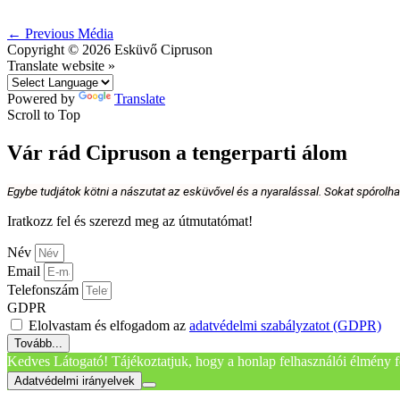
←
Previous Média
Copyright © 2026
Esküvő Cipruson
Translate website »
Powered by
Translate
Scroll to Top
Vár rád Cipruson a tengerparti álom
Egybe tudjátok kötni a nászutat az esküvővel és a nyaralással. Sokat spórolh
Iratkozz fel és szerezd meg az útmutatómat!
Név
Email
Telefonszám
GDPR
Elolvastam és elfogadom az
adatvédelmi szabályzatot (GDPR)
Tovább...
Kedves Látogató! Tájékoztatjuk, hogy a honlap felhasználói élmény f
Adatvédelmi irányelvek