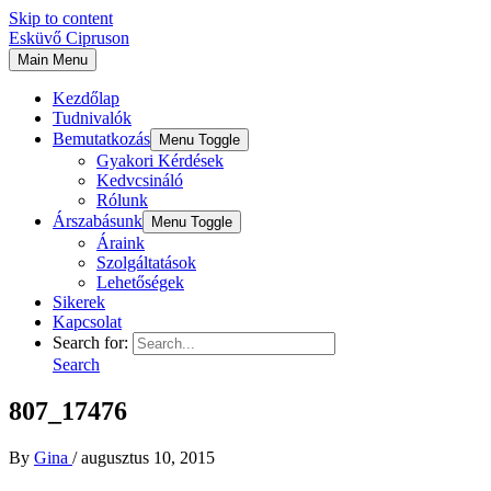
Skip to content
Esküvő Cipruson
Main Menu
Kezdőlap
Tudnivalók
Bemutatkozás
Menu Toggle
Gyakori Kérdések
Kedvcsináló
Rólunk
Árszabásunk
Menu Toggle
Áraink
Szolgáltatások
Lehetőségek
Sikerek
Kapcsolat
Search for:
Search
807_17476
By
Gina
/
augusztus 10, 2015