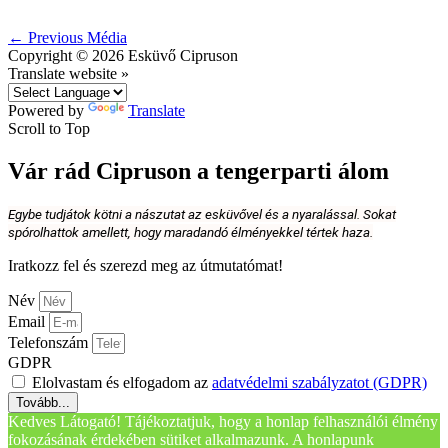
←
Previous Média
Copyright © 2026
Esküvő Cipruson
Translate website »
Powered by
Translate
Scroll to Top
Vár rád Cipruson a tengerparti álom
Egybe tudjátok kötni a nászutat az esküvővel és a nyaralással. Sokat
spórolhattok amellett, hogy maradandó élményekkel tértek haza.
Iratkozz fel és szerezd meg az útmutatómat!
Név
Email
Telefonszám
GDPR
Elolvastam és elfogadom az
adatvédelmi szabályzatot (GDPR)
Tovább...
Kedves Látogató! Tájékoztatjuk, hogy a honlap felhasználói élmény
fokozásának érdekében sütiket alkalmazunk. A honlapunk