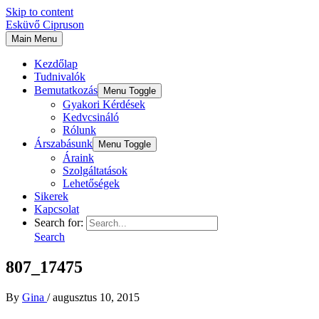
Skip to content
Esküvő Cipruson
Main Menu
Kezdőlap
Tudnivalók
Bemutatkozás
Menu Toggle
Gyakori Kérdések
Kedvcsináló
Rólunk
Árszabásunk
Menu Toggle
Áraink
Szolgáltatások
Lehetőségek
Sikerek
Kapcsolat
Search for:
Search
807_17475
By
Gina
/
augusztus 10, 2015