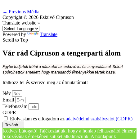
←
Previous Média
Copyright © 2026
Esküvő Cipruson
Translate website »
Powered by
Translate
Scroll to Top
Vár rád Cipruson a tengerparti álom
Egybe tudjátok kötni a nászutat az esküvővel és a nyaralással. Sokat
spórolhattok amellett, hogy maradandó élményekkel tértek haza.
Iratkozz fel és szerezd meg az útmutatómat!
Név
Email
Telefonszám
GDPR
Elolvastam és elfogadom az
adatvédelmi szabályzatot (GDPR)
Tovább...
Kedves Látogató! Tájékoztatjuk, hogy a honlap felhasználói élmény
fokozásának érdekében sütiket alkalmazunk. A honlapunk