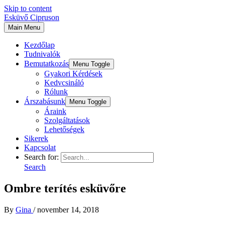
Skip to content
Esküvő Cipruson
Main Menu
Kezdőlap
Tudnivalók
Bemutatkozás
Menu Toggle
Gyakori Kérdések
Kedvcsináló
Rólunk
Árszabásunk
Menu Toggle
Áraink
Szolgáltatások
Lehetőségek
Sikerek
Kapcsolat
Search for:
Search
Ombre terítés esküvőre
By
Gina
/
november 14, 2018