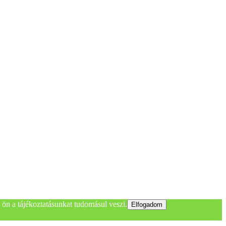
ön a tájékoztatásunkat tudomásul veszi.
Elfogadom