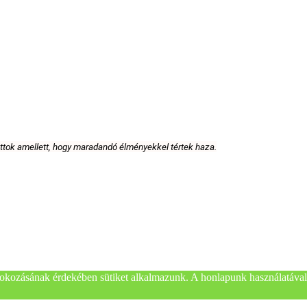
attok amellett, hogy maradandó élményekkel tértek haza.
okozásának érdekében sütiket alkalmazunk. A honlapunk használatával 