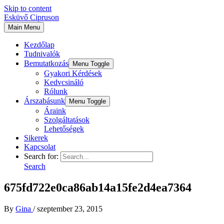
Skip to content
Esküvő Cipruson
Main Menu
Kezdőlap
Tudnivalók
Bemutatkozás
Menu Toggle
Gyakori Kérdések
Kedvcsináló
Rólunk
Árszabásunk
Menu Toggle
Áraink
Szolgáltatások
Lehetőségek
Sikerek
Kapcsolat
Search for:
Search
675fd722e0ca86ab14a15fe2d4ea7364
By
Gina
/
szeptember 23, 2015