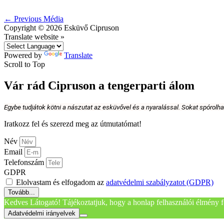
←
Previous Média
Copyright © 2026
Esküvő Cipruson
Translate website »
Powered by
Translate
Scroll to Top
Vár rád Cipruson a tengerparti álom
Egybe tudjátok kötni a nászutat az esküvővel és a nyaralással. Sokat spórolh
Iratkozz fel és szerezd meg az útmutatómat!
Név
Email
Telefonszám
GDPR
Elolvastam és elfogadom az
adatvédelmi szabályzatot (GDPR)
Tovább...
Kedves Látogató! Tájékoztatjuk, hogy a honlap felhasználói élmény f
Adatvédelmi irányelvek