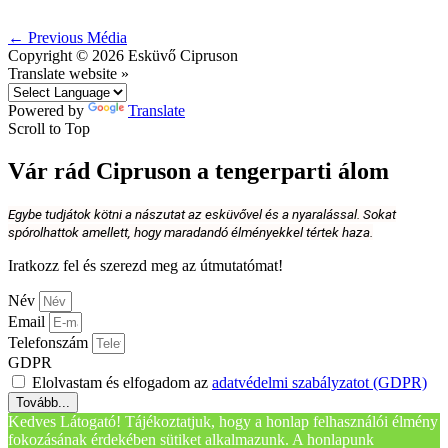
←
Previous Média
Copyright © 2026
Esküvő Cipruson
Translate website »
Powered by
Translate
Scroll to Top
Vár rád Cipruson a tengerparti álom
Egybe tudjátok kötni a nászutat az esküvővel és a nyaralással. Sokat
spórolhattok amellett, hogy maradandó élményekkel tértek haza.
Iratkozz fel és szerezd meg az útmutatómat!
Név
Email
Telefonszám
GDPR
Elolvastam és elfogadom az
adatvédelmi szabályzatot (GDPR)
Tovább...
Kedves Látogató! Tájékoztatjuk, hogy a honlap felhasználói élmény
fokozásának érdekében sütiket alkalmazunk. A honlapunk