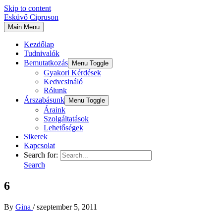
Skip to content
Esküvő Cipruson
Main Menu
Kezdőlap
Tudnivalók
Bemutatkozás
Menu Toggle
Gyakori Kérdések
Kedvcsináló
Rólunk
Árszabásunk
Menu Toggle
Áraink
Szolgáltatások
Lehetőségek
Sikerek
Kapcsolat
Search for:
Search
6
By
Gina
/
szeptember 5, 2011