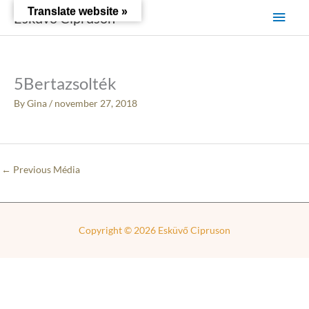
Skip
Main
Translate website »
Esküvő Cipruson
to
content
Men
5Bertazsolték
By
Gina
/
november 27, 2018
←
Previous Média
Copyright © 2026
Esküvő Cipruson