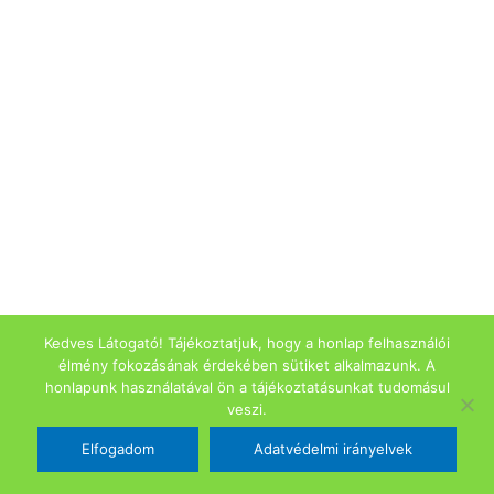
Kedves Látogató! Tájékoztatjuk, hogy a honlap felhasználói
élmény fokozásának érdekében sütiket alkalmazunk. A
honlapunk használatával ön a tájékoztatásunkat tudomásul
veszi.
Elfogadom
Adatvédelmi irányelvek