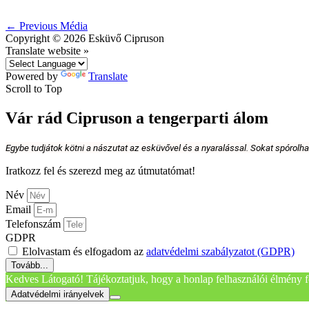
←
Previous Média
Copyright © 2026
Esküvő Cipruson
Translate website »
Powered by
Translate
Scroll to Top
Vár rád Cipruson a tengerparti álom
Egybe tudjátok kötni a nászutat az esküvővel és a nyaralással. Sokat spórolh
Iratkozz fel és szerezd meg az útmutatómat!
Név
Email
Telefonszám
GDPR
Elolvastam és elfogadom az
adatvédelmi szabályzatot (GDPR)
Tovább...
Kedves Látogató! Tájékoztatjuk, hogy a honlap felhasználói élmény f
Adatvédelmi irányelvek