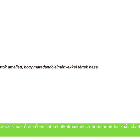
attok amellett, hogy maradandó élményekkel tértek haza.
okozásának érdekében sütiket alkalmazunk. A honlapunk használatával 