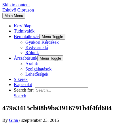
Skip to content
Esküvő Cipruson
Main Menu
Kezdőlap
Tudnivalók
Bemutatkozás
Menu Toggle
Gyakori Kérdések
Kedvcsináló
Rólunk
Árszabásunk
Menu Toggle
Áraink
Szolgáltatások
Lehetőségek
Sikerek
Kapcsolat
Search for:
Search
479a3415cb08b9ba3916791b4f4fd604
By
Gina
/
szeptember 23, 2015