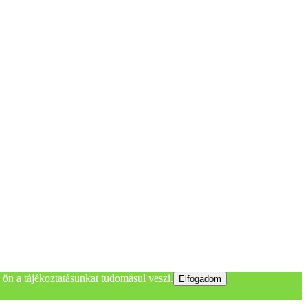
ön a tájékoztatásunkat tudomásul veszi.
Elfogadom