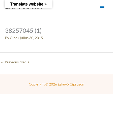
Skip
Main
Translate website »
Esküvő Cipruson
to
content
Men
38257045 (1)
By
Gina
/
július 30, 2015
←
Previous Média
Copyright © 2026
Esküvő Cipruson