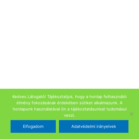
Kedves Látogató! Tájékoztatjuk, hogy a honlap felhasználói
élmény fokozásának érdekében sütiket alkalmazunk. A
honlapunk használatával ön a tájékoztatásunkat tudomásul
veszi.
Elfogadom
Adatvédelmi irányelvek