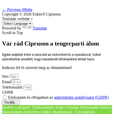
←
Previous Média
Copyright © 2026
Esküvő Cipruson
Translate website »
Powered by
Translate
Scroll to Top
Vár rád Cipruson a tengerparti álom
Egybe tudjátok kötni a nászutat az esküvővel és a nyaralással. Sokat
spórolhattok amellett, hogy maradandó élményekkel tértek haza.
Iratkozz fel és szerezd meg az útmutatómat!
Név
Email
Telefonszám
GDPR
Elolvastam és elfogadom az
adatvédelmi szabályzatot (GDPR)
Tovább...
Kedves Látogató! Tájékoztatjuk, hogy a honlap felhasználói élmény
fokozásának érdekében sütiket alkalmazunk. A honlapunk