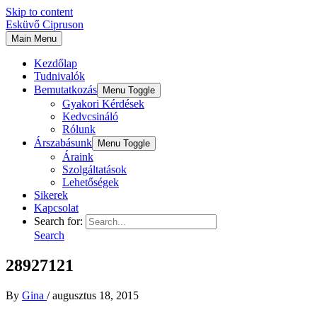
Skip to content
Esküvő Cipruson
Main Menu
Kezdőlap
Tudnivalók
Bemutatkozás
Menu Toggle
Gyakori Kérdések
Kedvcsináló
Rólunk
Árszabásunk
Menu Toggle
Áraink
Szolgáltatások
Lehetőségek
Sikerek
Kapcsolat
Search for:
Search
28927121
By
Gina
/
augusztus 18, 2015