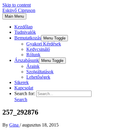
Skip to content
Esküvő Cipruson
Main Menu
Kezdőlap
Tudnivalók
Bemutatkozás
Menu Toggle
Gyakori Kérdések
Kedvcsináló
Rólunk
Árszabásunk
Menu Toggle
Áraink
Szolgáltatások
Lehetőségek
Sikerek
Kapcsolat
Search for:
Search
257_292876
By
Gina
/
augusztus 18, 2015