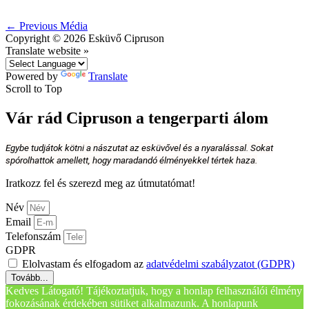
←
Previous Média
Copyright © 2026
Esküvő Cipruson
Translate website »
Powered by
Translate
Scroll to Top
Vár rád Cipruson a tengerparti álom
Egybe tudjátok kötni a nászutat az esküvővel és a nyaralással. Sokat
spórolhattok amellett, hogy maradandó élményekkel tértek haza.
Iratkozz fel és szerezd meg az útmutatómat!
Név
Email
Telefonszám
GDPR
Elolvastam és elfogadom az
adatvédelmi szabályzatot (GDPR)
Tovább...
Kedves Látogató! Tájékoztatjuk, hogy a honlap felhasználói élmény
fokozásának érdekében sütiket alkalmazunk. A honlapunk