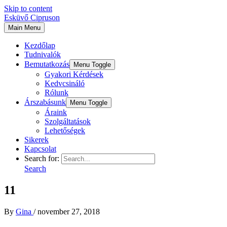
Skip to content
Esküvő Cipruson
Main Menu
Kezdőlap
Tudnivalók
Bemutatkozás
Menu Toggle
Gyakori Kérdések
Kedvcsináló
Rólunk
Árszabásunk
Menu Toggle
Áraink
Szolgáltatások
Lehetőségek
Sikerek
Kapcsolat
Search for:
Search
11
By
Gina
/
november 27, 2018