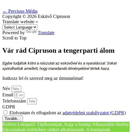
←
Previous Média
Copyright © 2026
Esküvő Cipruson
Translate website »
Powered by
Translate
Scroll to Top
Vár rád Cipruson a tengerparti álom
Egybe tudjátok kötni a nászutat az esküvővel és a nyaralással. Sokat
spórolhattok amellett, hogy maradandó élményekkel tértek haza.
Iratkozz fel és szerezd meg az útmutatómat!
Név
Email
Telefonszám
GDPR
Elolvastam és elfogadom az
adatvédelmi szabályzatot (GDPR)
Tovább...
Kedves Látogató! Tájékoztatjuk, hogy a honlap felhasználói élmény
fokozásának érdekében sütiket alkalmazunk. A honlapunk