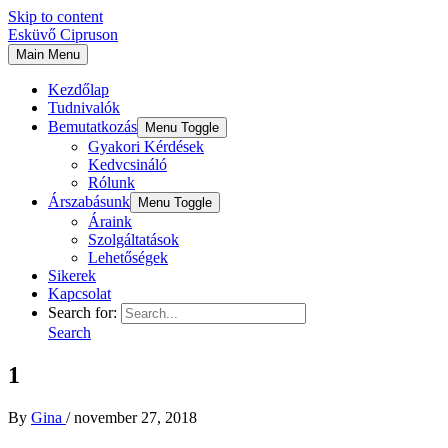
Skip to content
Esküvő Cipruson
Main Menu
Kezdőlap
Tudnivalók
Bemutatkozás
Menu Toggle
Gyakori Kérdések
Kedvcsináló
Rólunk
Árszabásunk
Menu Toggle
Áraink
Szolgáltatások
Lehetőségek
Sikerek
Kapcsolat
Search for:
Search
1
By
Gina
/
november 27, 2018