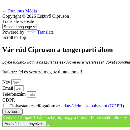
←
Previous Média
Copyright © 2026
Esküvő Cipruson
Translate website »
Powered by
Translate
Scroll to Top
Vár rád Cipruson a tengerparti álom
Egybe tudjátok kötni a nászutat az esküvővel és a nyaralással. Sokat spórolh
Iratkozz fel és szerezd meg az útmutatómat!
Név
Email
Telefonszám
GDPR
Elolvastam és elfogadom az
adatvédelmi szabályzatot (GDPR)
Tovább...
Kedves Látogató! Tájékoztatjuk, hogy a honlap felhasználói élmény f
Adatvédelmi irányelvek