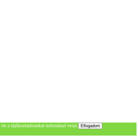
ön a tájékoztatásunkat tudomásul veszi.
Elfogadom