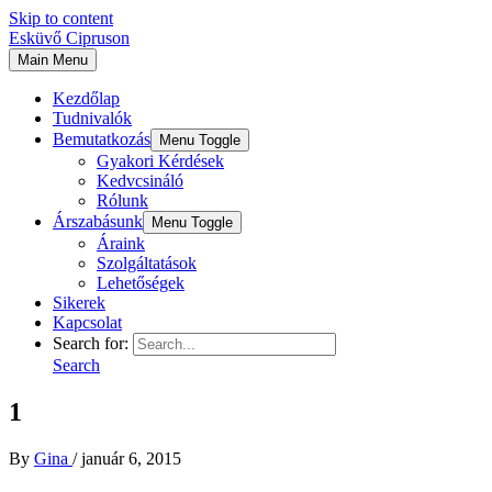
Skip to content
Esküvő Cipruson
Main Menu
Kezdőlap
Tudnivalók
Bemutatkozás
Menu Toggle
Gyakori Kérdések
Kedvcsináló
Rólunk
Árszabásunk
Menu Toggle
Áraink
Szolgáltatások
Lehetőségek
Sikerek
Kapcsolat
Search for:
Search
1
By
Gina
/
január 6, 2015