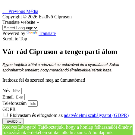
←
Previous Média
Copyright © 2026
Esküvő Cipruson
Translate website »
Powered by
Translate
Scroll to Top
Vár rád Cipruson a tengerparti álom
Egybe tudjátok kötni a nászutat az esküvővel és a nyaralással. Sokat
spórolhattok amellett, hogy maradandó élményekkel tértek haza.
Iratkozz fel és szerezd meg az útmutatómat!
Név
Email
Telefonszám
GDPR
Elolvastam és elfogadom az
adatvédelmi szabályzatot (GDPR)
Tovább...
Kedves Látogató! Tájékoztatjuk, hogy a honlap felhasználói élmény
fokozásának érdekében sütiket alkalmazunk. A honlapunk