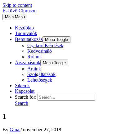
Skip to content
Esküvő Cipruson
Main Menu
Kezdőlap
Tudnivalók
Bemutatkozás
Menu Toggle
Gyakori Kérdések
Kedvcsináló
Rólunk
Árszabásunk
Menu Toggle
Áraink
Szolgáltatások
Lehetőségek
Sikerek
Kapcsolat
Search for:
Search
1
By
Gina
/
november 27, 2018