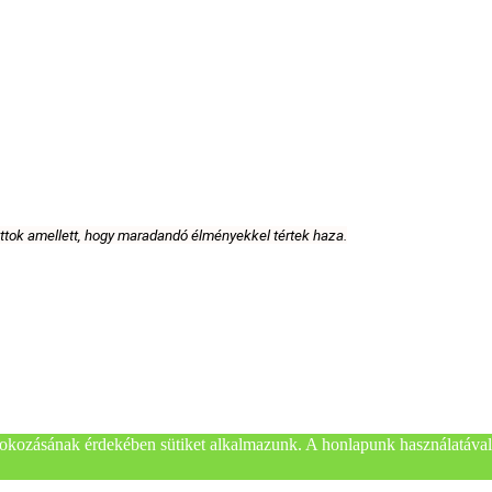
attok amellett, hogy maradandó élményekkel tértek haza.
okozásának érdekében sütiket alkalmazunk. A honlapunk használatával 