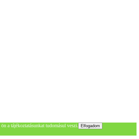
ön a tájékoztatásunkat tudomásul veszi.
Elfogadom