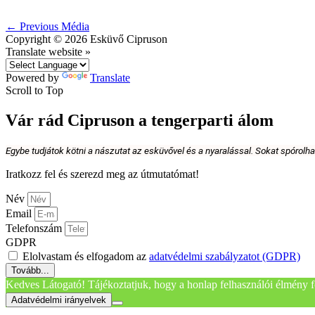
←
Previous Média
Copyright © 2026
Esküvő Cipruson
Translate website »
Powered by
Translate
Scroll to Top
Vár rád Cipruson a tengerparti álom
Egybe tudjátok kötni a nászutat az esküvővel és a nyaralással. Sokat spórolh
Iratkozz fel és szerezd meg az útmutatómat!
Név
Email
Telefonszám
GDPR
Elolvastam és elfogadom az
adatvédelmi szabályzatot (GDPR)
Tovább...
Kedves Látogató! Tájékoztatjuk, hogy a honlap felhasználói élmény f
Adatvédelmi irányelvek