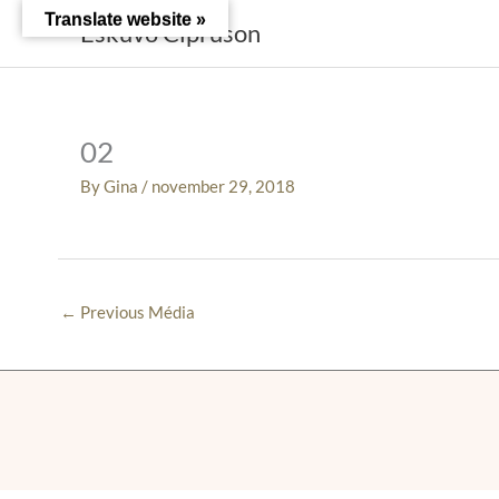
Skip
Translate website »
Esküvő Cipruson
to
content
02
By
Gina
/
november 29, 2018
←
Previous Média