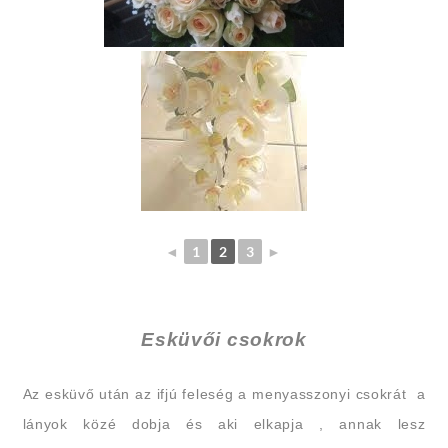
◄
1
2
3
►
Esküvői csokrok
Az esküvő után az ifjú feleség a menyasszonyi csokrát a
lányok közé dobja és aki elkapja , annak lesz