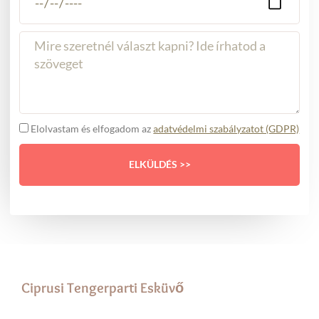
időpont
Üzenet
GDPR
Elolvastam és elfogadom az
adatvédelmi szabályzatot (GDPR)
ELKÜLDÉS >>
Ciprusi Tengerparti Esküvő