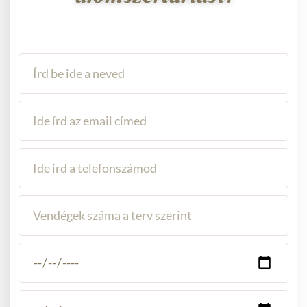
Name
Email
Telefon
Vendégek
száma
Kezdő
időpont
az
eseményhez
Befejező