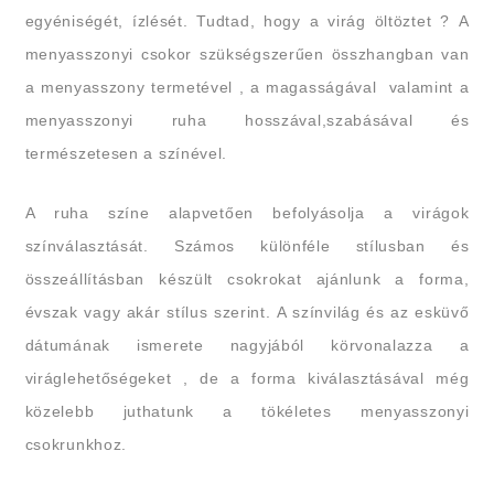
egyéniségét, ízlését. Tudtad, hogy a virág öltöztet ?
A
menyasszonyi csokor szükségszerűen összhangban van
a menyasszony termetével , a magasságával valamint a
menyasszonyi ruha hosszával,szabásával és
természetesen a színével.
A ruha színe alapvetően befolyásolja a virágok
színválasztását. Számos különféle stílusban és
összeállításban készült csokrokat ajánlunk a forma,
évszak vagy akár stílus szerint.
A színvilág és az esküvő
dátumának ismerete nagyjából körvonalazza a
viráglehetőségeket , de a forma kiválasztásával még
közelebb juthatunk a tökéletes menyasszonyi
csokrunkhoz.