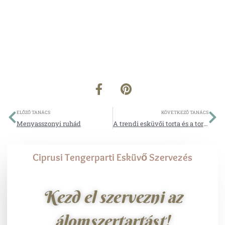
F
P
a
i
c
n
Előző
Kö
ELŐZŐ TANÁCS
KÖVETKEZŐ TANÁCS
e
t
Menyasszonyi ruhád
A trendi esküvői torta és a tortavágás
b
e
o
r
o
e
Ciprusi Tengerparti Esküvő Szervezés
k
s
-
t
f
Kezd el szervezni az
álomszertartást!