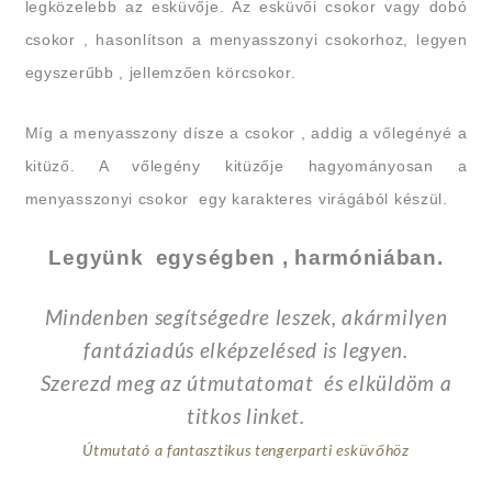
legközelebb az esküvője. Az esküvői csokor vagy dobó
csokor , hasonlítson a menyasszonyi csokorhoz, legyen
egyszerűbb , jellemzően körcsokor.
Míg a menyasszony dísze a csokor , addig a vőlegényé a
kitüző. A vőlegény kitüzője hagyományosan a
menyasszonyi csokor egy karakteres virágából készül.
Legyünk egységben , harmóniában.
Mindenben segítségedre leszek, akármilyen
fantáziadús elképzelésed is legyen.
Szerezd meg az útmutatomat és elküldöm a
titkos linket.
Útmutató a fantasztikus tengerparti esküvőhöz​