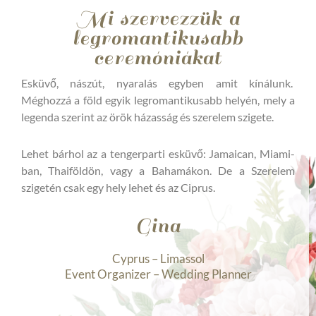
Mi szervezzük a
legromantikusabb
ceremóniákat
Esküvő, nászút, nyaralás egyben amit kínálunk.
Méghozzá a föld egyik legromantikusabb helyén, mely a
legenda szerint az örök házasság és szerelem szigete.
Lehet bárhol az a tengerparti esküvő: Jamaican, Miami-
ban, Thaiföldön, vagy a Bahamákon. De a Szerelem
szigetén csak egy hely lehet és az Ciprus.
Gina
Cyprus – Limassol
Event Organizer – Wedding Planner