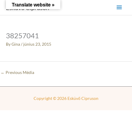
Skip
Main
Translate website »
Esküvő Cipruson
to
content
Men
38257041
By
Gina
/
június 23, 2015
←
Previous Média
Copyright © 2026
Esküvő Cipruson